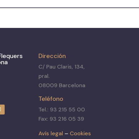
Flequers
Dirección
ona
C/ Pau Claris, 134,
pral.
08009 Barcelona
Teléfono
Tel.: 93 215 55 00
Fax: 93 216 05 39
Avís legal
–
Cookies