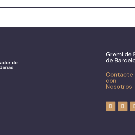
Gremi de 
de Barcel
zador de
derias
Contacte
con
Nosotros