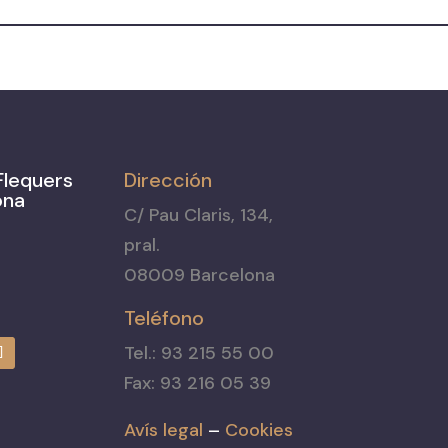
Flequers
Dirección
ona
C/ Pau Claris, 134,
pral.
08009 Barcelona
Teléfono
Tel.: 93 215 55 00
Fax: 93 216 05 39
Avís legal
–
Cookies