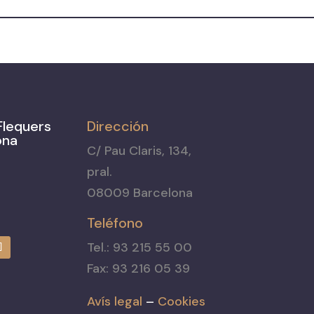
Flequers
Dirección
ona
C/ Pau Claris, 134,
pral.
08009 Barcelona
Teléfono
Tel.: 93 215 55 00
Fax: 93 216 05 39
Avís legal
–
Cookies