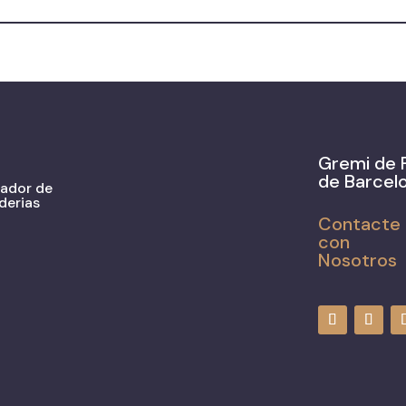
Gremi de 
de Barcel
zador de
derias
Contacte
con
Nosotros