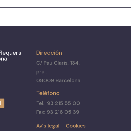
Flequers
Dirección
ona
C/ Pau Claris, 134,
pral.
08009 Barcelona
Teléfono
Tel.: 93 215 55 00
Fax: 93 216 05 39
Avís legal
–
Cookies