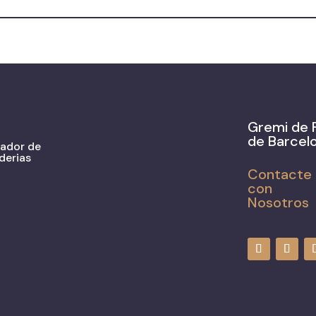
Gremi de 
de Barcel
zador de
derias
Contacte
con
Nosotros