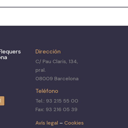
Flequers
Dirección
ona
C/ Pau Claris, 134,
pral.
08009 Barcelona
Teléfono
Tel.: 93 215 55 00
Fax: 93 216 05 39
Avís legal
–
Cookies