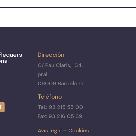
Flequers
Dirección
ona
C/ Pau Claris, 134,
pral.
08009 Barcelona
Teléfono
Tel.: 93 215 55 00
Fax: 93 216 05 39
Avís legal
–
Cookies