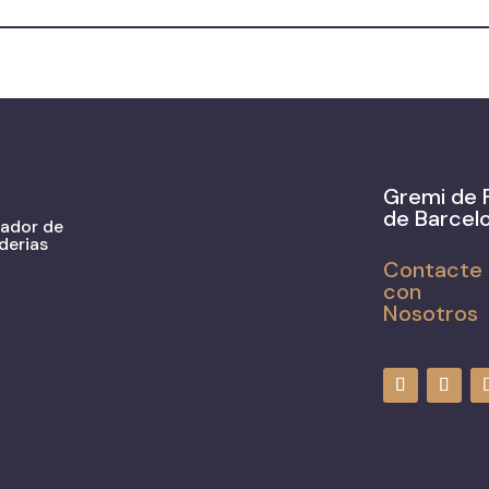
Gremi de 
de Barcel
zador de
derias
Contacte
con
Nosotros