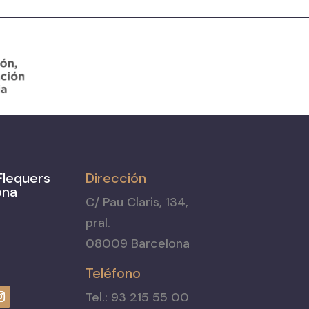
Flequers
Dirección
ona
C/ Pau Claris, 134,
pral.
08009 Barcelona
Teléfono
Tel.: 93 215 55 00