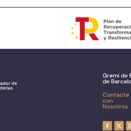
Gremi de 
de Barcel
zador de
derias
Contacte
con
Nosotros