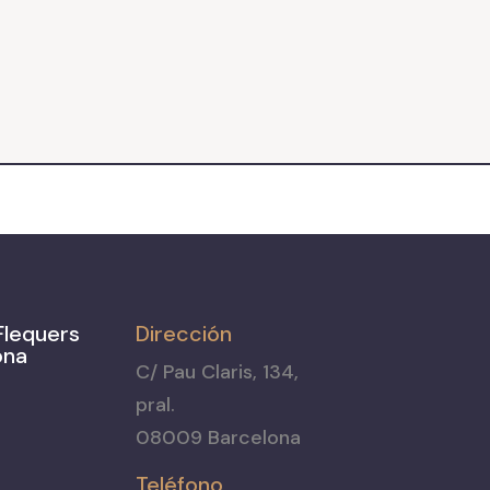
Flequers
Dirección
ona
C/ Pau Claris, 134,
pral.
08009 Barcelona
Teléfono