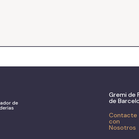
Gremi de 
de Barcel
zador de
derias
Contacte
con
Nosotros