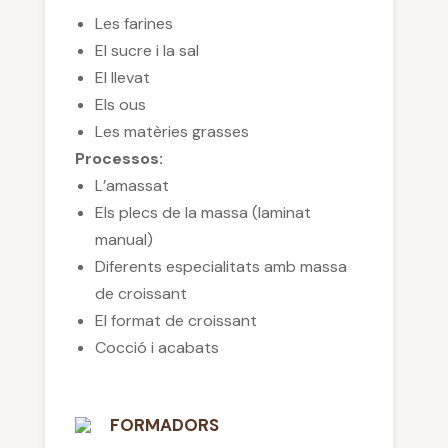
Les farines
El sucre i la sal
El llevat
Els ous
Les matèries grasses
Processos
:
L’amassat
Els plecs de la massa (laminat
manual)
Diferents especialitats amb massa
de croissant
El format de croissant
Cocció i acabats
FORMADORS